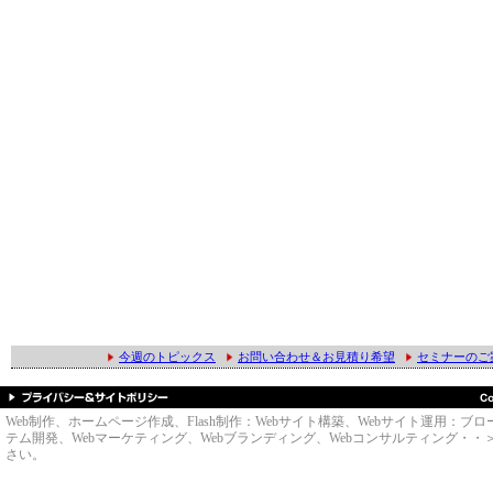
今週のトピックス
お問い合わせ＆お見積り希望
セミナーのご
Web制作、ホームページ作成、Flash制作：Webサイト構築、Webサイト運用
テム開発、Webマーケティング、Webブランディング、Webコンサルティング・・＞のWe
さい。