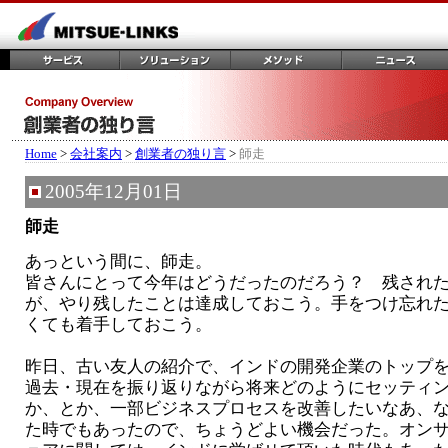
Home
>
会社案内
>
創業者の独り言
>
師走
2005年12月01日
師走
あっという間に、師走。
皆さんにとって今年はどうだったのだろう？ 残され
が、やり残したことは達成しておこう。手をつけ忘れ
くても着手しておこう。
昨日、古い友人の紹介で、インドの開発企業のトップ
過去・現在を振り返りながら将来どのようにセッティ
か、とか、一部ビジネスプロセスを改善したいなあ、
た時でもあったので、ちょうどよい機会だった。オン