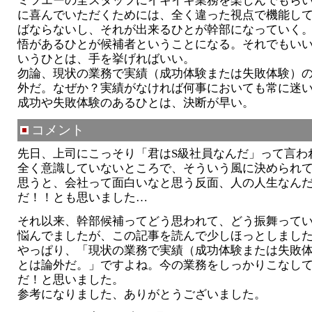
ミツエーの全スタッフにイキイキ業務を楽しんでもら
に喜んでいただくためには、全く違った視点で機能し
ばならないし、それが出来るひとが幹部になっていく
悟があるひとが候補者ということになる。それでもい
いうひとは、手を挙げればいい。
勿論、現状の業務で実績（成功体験または失敗体験）
外だ。なぜか？実績がなければ何事においても常に迷
成功や失敗体験のあるひとは、決断が早い。
コメント
先日、上司にこっそり「君はS級社員なんだ」って言わ
全く意識していないところで、そういう風に決められ
思うと、会社って面白いなと思う反面、人の人生なん
だ！！とも思いました…
それ以来、幹部候補ってどう思われて、どう振舞って
悩んでましたが、この記事を読んで少しほっとしまし
やっぱり、「現状の業務で実績（成功体験または失敗
とは論外だ。」ですよね。今の業務をしっかりこなし
だ！と思いました。
参考になりました、ありがとうございました。