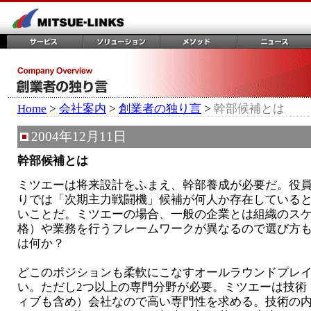
Home
>
会社案内
>
創業者の独り言
>
幹部候補とは
2004年12月11日
幹部候補とは
ミツエーは将来設計をふまえ、幹部養成が必要だ。役
りでは「次期主力戦闘機」候補が何人か存在している
いことだ。ミツエーの場合、一般の企業とは組織のス
格）や業務を行うフレームワークが異なるので選び方
は何か？
どこのポジションも柔軟にこなすオールラウンドプレ
い。ただし2つ以上の専門分野が必要。ミツエーは技術
ィブも含め）会社なので高い専門性を求める。技術の