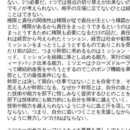
ない。2つ必要だ。1つでは視点の切り替えが出来ない
でモノが考えられない。相手の立場に立てないひとは
ことはできない。
権限と責任の関係性は権限が従で責任が主という構図
とだ。権限があるから責任をまっとうできるというの
まっとうするために権限も必要になるだけの話だ。責
れは経営から与えられたミッション。経営は社会や顧
ミッションをまっとうしようとするものでありこれを
たり前の話だ。つまり幹部に求めるものはミッション
ッド。ミッションを組織に落とし込める能力、実行の
ィードバック出来る能力。ミツエーはクローズドルー
って継続的改善をやろうとするのでこのポンプ機能を
部としての最低条件になる。
幹部とは決して面白い仕事ではないことを自覚でき、
思える人が幹部になる。なぜか？幹部とは、自分の血
た技術や能力を部下に惜しみなく提供するひとのこと
部下は技術的にも能力的にも自分を簡単に越えていく
技術や能力を越えられないようにさらに血と汗を流し
ならない。つまり、自分に追いつくことを支援しなが
いように努力しつづけねばならない。