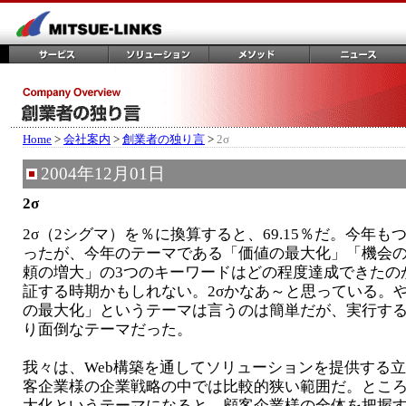
Home
>
会社案内
>
創業者の独り言
>
2σ
2004年12月01日
2σ
2σ（2シグマ）を％に換算すると、69.15％だ。今年も
ったが、今年のテーマである「価値の最大化」「機会
頼の増大」の3つのキーワードはどの程度達成できたの
証する時期かもしれない。2σかなあ～と思っている。
の最大化」というテーマは言うのは簡単だが、実行す
り面倒なテーマだった。
我々は、Web構築を通してソリューションを提供する
客企業様の企業戦略の中では比較的狭い範囲だ。とこ
大化というテーマになると、顧客企業様の全体を把握