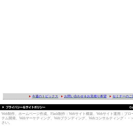
今週のトピックス
お問い合わせ＆お見積り希望
セミナーのご
Web制作、ホームページ作成、Flash制作：Webサイト構築、Webサイト運用
テム開発、Webマーケティング、Webブランディング、Webコンサルティング・・＞のWe
さい。